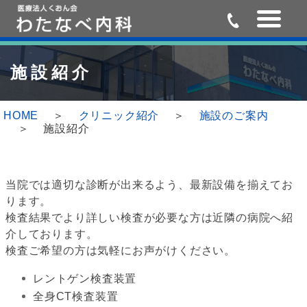
Skip
Skip
to
to
施設紹介
the
the
content
Navigation
HOME
クリニック紹介
施設のご案内
施設紹介
当院では適切な診断が出来るよう、最新設備を揃えてお
ります。
検査結果でより詳しい検査が必要な方は近隣の病院へ紹
介しております。
検査ご希望の方は気軽にお声がけください。
レントゲン検査装置
全身CT検査装置