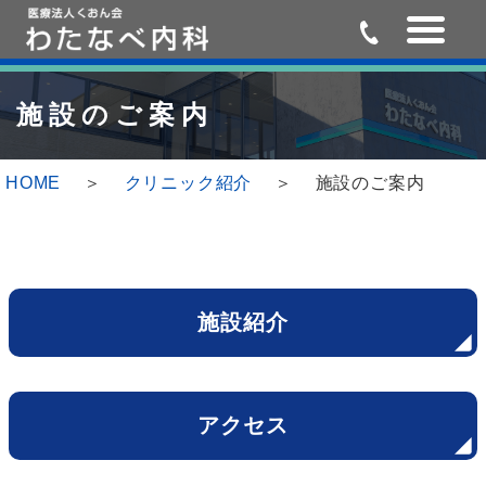
Skip
Skip
to
to
施設のご案内
the
the
content
Navigation
HOME
クリニック紹介
施設のご案内
施設紹介
アクセス