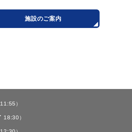
施設のご案内
11:55
）
18:30
了
）
12:30
）