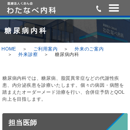
Skip
Skip
to
to
糖尿病内科
the
the
content
Navigation
HOME
ご利用案内
外来のご案内
外来診察
糖尿病内科
糖尿病内科では、糖尿病、脂質異常症などの代謝性疾
患、内分泌疾患を診療いたします。個々の病因・病態を
踏まえたオーダーメード治療を行い、合併症予防とQOL
向上を目指します。
担当医師